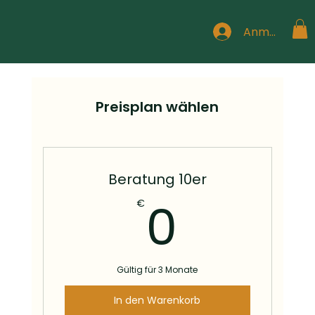
Anmelden
Preisplan wählen
Beratung 10er
0€
0
€
Gültig für 3 Monate
In den Warenkorb