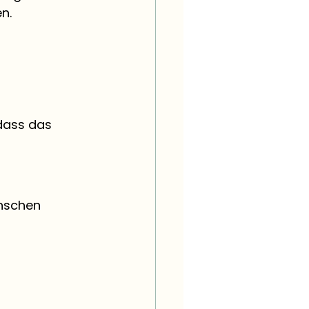
n.
dass das 
nschen 