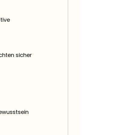
tive 
chten sicher 
ewusstsein 