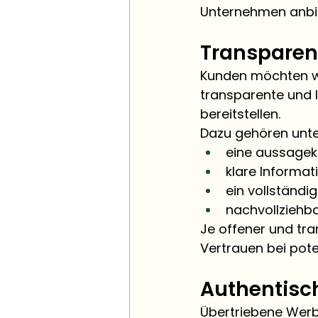
Unternehmen anbie
Transparen
Kunden möchten wi
transparente und 
bereitstellen.
Dazu gehören unt
eine aussagekr
klare Informat
ein vollständig
nachvollziehb
Je offener und tra
Vertrauen bei pote
Authentisc
Übertriebene Werb