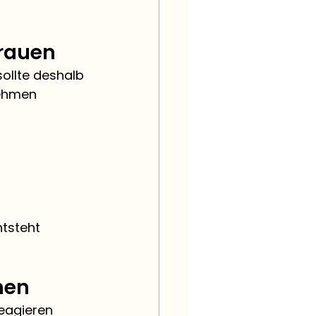
trauen
ollte deshalb 
nehmen 
tsteht 
hen
eagieren 