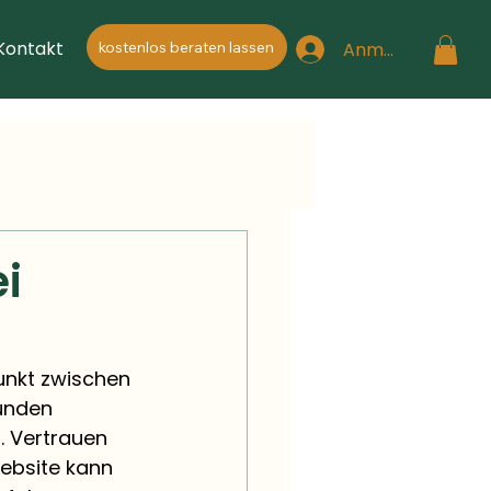
Kontakt
Anmelden
kostenlos beraten lassen
i
punkt zwischen 
unden 
. Vertrauen 
Website kann 