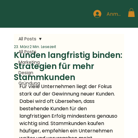
Anmelden
All Posts
23. März
2 Min. Lesezeit
All Posts
Kunden langfristig binden:
Marketing
Strategien für mehr
Design
Stammkunden
Gründung
Für viele Unternehmen liegt der Fokus 
stark auf der Gewinnung neuer Kunden. 
Dabei wird oft übersehen, dass 
bestehende Kunden für den 
langfristigen Erfolg mindestens genauso 
wichtig sind. Stammkunden kaufen 
häufiger, empfehlen ein Unternehmen 