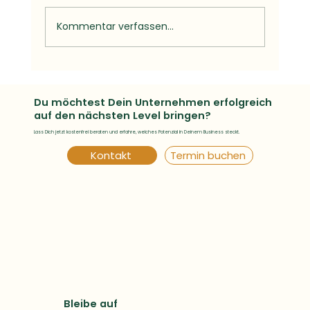
Kommentar verfassen...
Fehler im Marketing, die junge
Unternehmen vermeiden sollten
Du möchtest Dein Unternehmen erfolgreich
auf den nächsten Level bringen?
Lass Dich jetzt kostenfrei beraten und erfahre, welches Potenzial in Deinem Business steckt.
Kontakt
Termin buchen
Bleibe auf